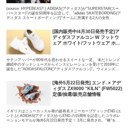
(source. HYPEBEAST.) ADIDAS(アディダス)が"SUPERSTAR(スー
パースター)"の誕生50周年を記念して、"adidas SKATEBORDING(ア
ディダス スケートボーディング)"チームに所属する2人の女性...
[国内販売中/4月30日発売予定]ア
ディダスファルコン W フットウ
ェア ホワイト/フットウェア ホワ
イト/ゴールド メタリック
サテンアッパーが90年代を思わせるスイートな一足。 未だトレンド
継続中のダッドシューズからインスピレーションを受けて2018年に
誕生した"ADIDASFALCON(アディダスファルコン)"。ウィメンズモ
デルらしいカラーリングが多く展開されて...
[海外5月22日発売] エンド. × アデ
ィダス ZX9000 “KILN” (FW5022)
定価/抽選/販売店舗情報
イギリスはニューカッスル発の超有名スニーカーブティックEND.(エ
ンド.)とADIDAS(アディダス)からEND.の15周年を記念したコラボレ
ーションモデルが海外5月22日発売予定！ 3月に発売され、"橋"をテ
ーマにした"THREE BRI...